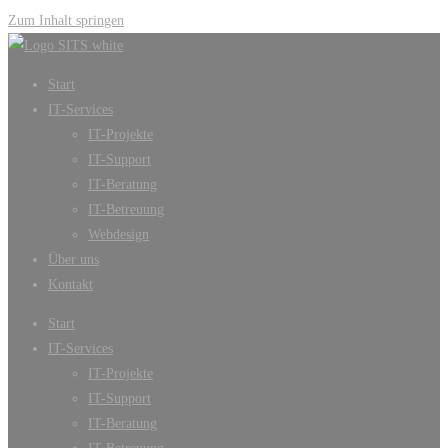
Zum Inhalt springen
Start
IT-Services
IT-Projekte
IT-Support
IT-Beratung
IT-Betreuung
Webdesign
Über uns
Kontakt
Start
IT-Services
IT-Projekte
IT-Support
IT-Beratung