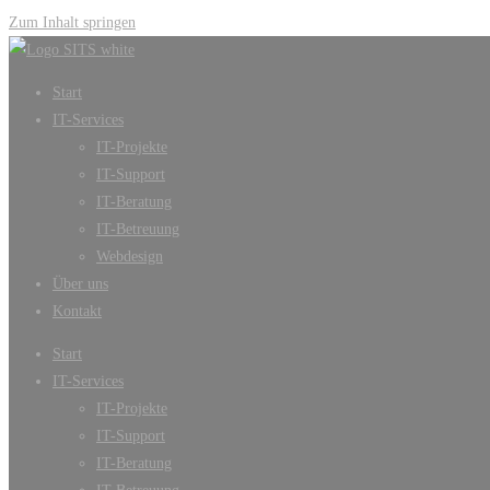
Zum Inhalt springen
Start
IT-Services
IT-Projekte
IT-Support
IT-Beratung
IT-Betreuung
Webdesign
Über uns
Kontakt
Start
IT-Services
IT-Projekte
IT-Support
IT-Beratung