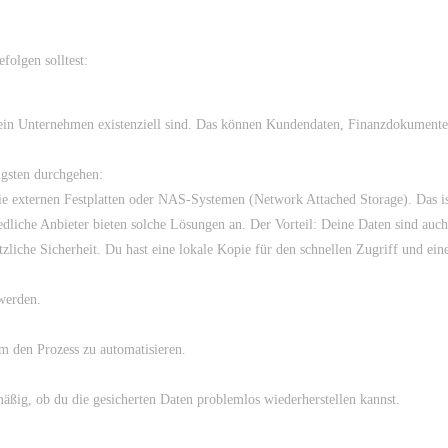
efolgen solltest:
 dein Unternehmen existenziell sind. Das können Kundendaten, Finanzdokumente,
igsten durchgehen:
ie externen Festplatten oder NAS-Systemen (Network Attached Storage). Das is
edliche Anbieter bieten solche Lösungen an. Der Vorteil: Deine Daten sind auch
zliche Sicherheit. Du hast eine lokale Kopie für den schnellen Zugriff und ei
 werden.
m den Prozess zu automatisieren.
mäßig, ob du die gesicherten Daten problemlos wiederherstellen kannst.