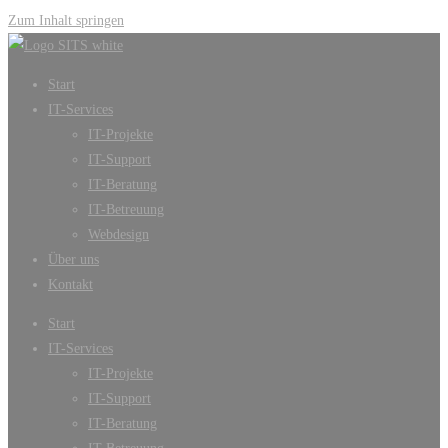
Zum Inhalt springen
Start
IT-Services
IT-Projekte
IT-Support
IT-Beratung
IT-Betreuung
Webdesign
Über uns
Kontakt
Start
IT-Services
IT-Projekte
IT-Support
IT-Beratung